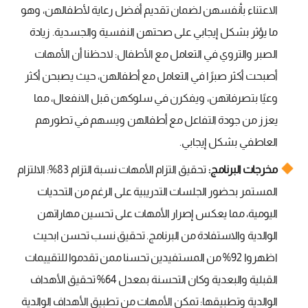
الاعتناء بأنفسهن لضمان تقديم أفضل رعاية لأطفالهن، وهو
ما يؤثر بشكل إيجابي على صحتهن النفسية والجسدية. زيادة
الصبر والتروي في التعامل مع الأطفال: لاحظنا أن الأمهات
أصبحت أكثر صبرًا في التعامل مع أطفالهن، حيث يصبحن أكثر
وعيًا بتصرفاتهن، ويفكرن في سلوكهن قبل الانفعال، مما
يعزز من جودة التفاعل مع أطفالهن ويسهم في تطورهم
العاطفي بشكل إيجابي.
مخرجات البرنامج:
تحقيق التزام الأمهات نسبة التزام 83%: الالتزام
المستمر بحضور الجلسات التدريبية على الرغم من التحديات
اليومية، مما يعكس إصرار الأمهات على تحسين مهاراتهن
الوالدية والاستفادة من البرنامج. تحقيق نسب تحسن ابحيث
اظهروا 92% من المستفيدين تحسنا ممن تقدموا للتقييمات
القبلية والبعدية وكان التحسنة بمعدل 64% تحقيق الأهداف
الوالدية وتطبيقها: تمكن الأمهات من تطبيق الأهداف الوالدية