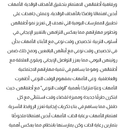
ورفاهية أطفالهن. الاهتمام بتحقيق الأهداف الوالدية: الأمهات
أبدين اهتمامًا واضحًا بالأهداف الوالدية، وعملن جاهدات على
تطبيق الممارسات اليومية التي تهدف إلى تعزيز نمو أطفالهن
وتطوير مهاراتهم، مما يعكس التزامهن بالتغيير الإيجابي في
أسلوب التربية. تخصيص وقت نوعي مع الأبناء: الأمهات بدأن
في تخصيص وقت نوعي مع أبنائهن اليافعين ودمج ذلك ضمن
روتينهن اليومي، مما يعزز التواصل الإيجابي ويقوي العلاقة مع
أطفالهن، وهو ما يساهم في تنمية مهاراتهم الاجتماعية
والعاطفية. وعي الأمهات بمفهوم الوقت النوعي: أظهرت
الأمهات وعيًا متزايدًا بأهمية "الوقت النوعي" مع أطفالهن، حيث
ابتكرن طرقًا جديدة ومميزة لقضاء وقت استثنائي مع كل
طفل، مما يساهم في بناء ذكريات إيجابية تعزز الروابط الأسرية.
اهتمام الأمهات برعاية الذات: الأمهات أبدين اهتمامًا ملحوظًا
بتمارين رعاية الذات وكن يمارسنها بانتظام، مما يعكس أهمية